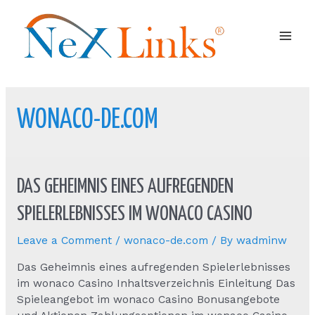
Mai
Men
WONACO-DE.COM
DAS GEHEIMNIS EINES AUFREGENDEN
SPIELERLEBNISSES IM WONACO CASINO
Leave a Comment
/
wonaco-de.com
/ By
wadminw
Das Geheimnis eines aufregenden Spielerlebnisses
im wonaco Casino Inhaltsverzeichnis Einleitung Das
Spieleangebot im wonaco Casino Bonusangebote