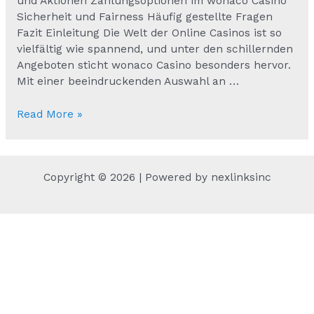
und Aktionen Zahlungsoptionen im wonaco Casino
Sicherheit und Fairness Häufig gestellte Fragen
Fazit Einleitung Die Welt der Online Casinos ist so
vielfältig wie spannend, und unter den schillernden
Angeboten sticht wonaco Casino besonders hervor.
Mit einer beeindruckenden Auswahl an …
Das
Read More »
Geheimnis
eines
aufregenden
Copyright © 2026 | Powered by nexlinksinc
Spielerlebnisses
im
wonaco
Casino