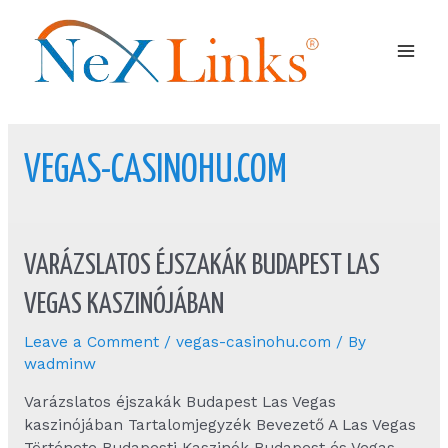
Mai
Men
VEGAS-CASINOHU.COM
VARÁZSLATOS ÉJSZAKÁK BUDAPEST LAS
VEGAS KASZINÓJÁBAN
Leave a Comment
/
vegas-casinohu.com
/ By
wadminw
Varázslatos éjszakák Budapest Las Vegas
kaszinójában Tartalomjegyzék Bevezető A Las Vegas
Története Budapesti Kaszinók Budapest és Vegas