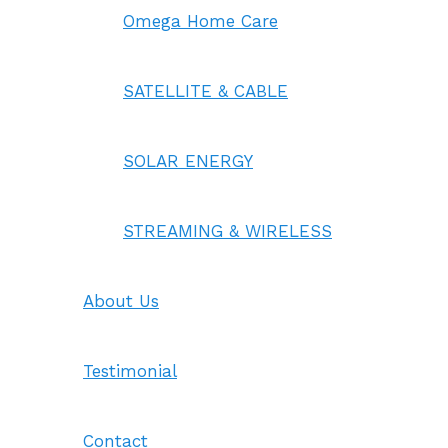
Omega Home Care
SATELLITE & CABLE
SOLAR ENERGY
STREAMING & WIRELESS
About Us
Testimonial
Contact