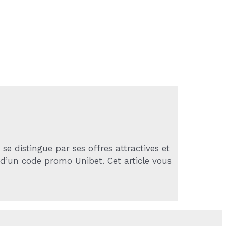
e distingue par ses offres attractives et
 d’un code promo Unibet. Cet article vous