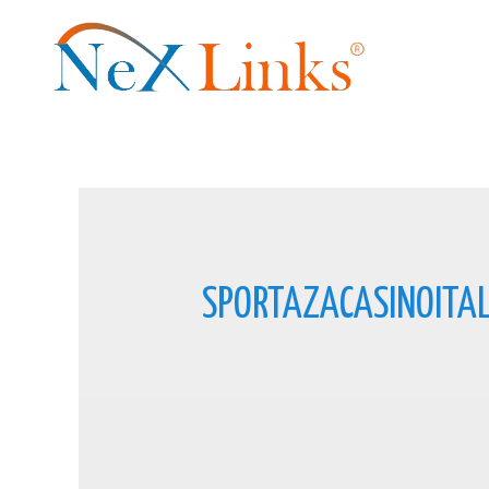
SPORTAZACASINOITAL