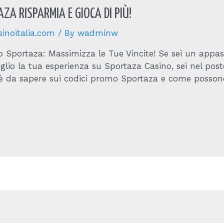
AZA RISPARMIA E GIOCA DI PIÙ!
sinoitalia.com
/ By
wadminw
 Sportaza: Massimizza le Tue Vincite! Se sei un appas
eglio la tua esperienza su Sportaza Casino, sei nel posto
è da sapere sui codici promo Sportaza e come possono