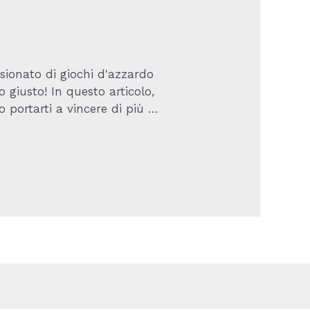
sionato di giochi d'azzardo
 giusto! In questo articolo,
 portarti a vincere di più …