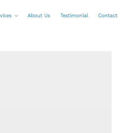
vices
About Us
Testimonial
Contact