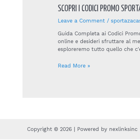
SCOPRI I CODICI PROMO SPORT
Leave a Comment
/
sportazaca
Guida Completa ai Codici Promo
online e desideri sfruttare al m
esploreremo tutto quello che c'
Scopri
Read More »
i
Codici
Promo
Sportaza
Risparmia
e
Gioca
di
Copyright © 2026 | Powered by nexlinksinc
Più!