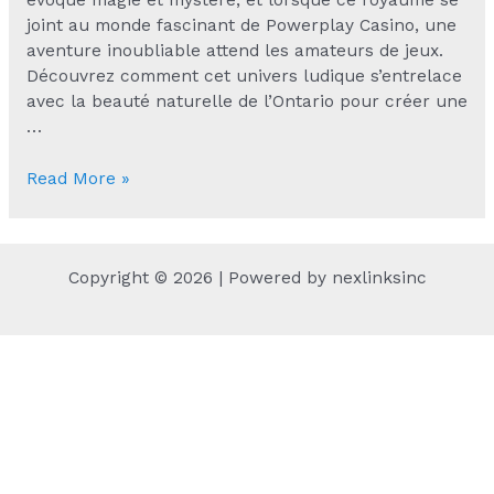
joint au monde fascinant de Powerplay Casino, une
aventure inoubliable attend les amateurs de jeux.
Découvrez comment cet univers ludique s’entrelace
avec la beauté naturelle de l’Ontario pour créer une
…
L’évasion
Read More »
féérique
au
royaume
Copyright © 2026 | Powered by nexlinksinc
des
pandas
royaux
en
Ontario