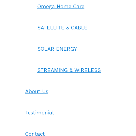
Omega Home Care
SATELLITE & CABLE
SOLAR ENERGY
STREAMING & WIRELESS
About Us
Testimonial
Contact