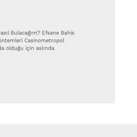
Nasıl Bulacağım? Efsane Bahis
Yöntemleri Casinometropol
da olduğu için aslında