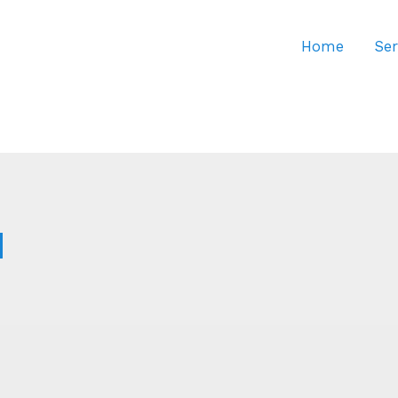
Home
Ser
H