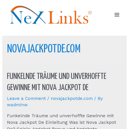
Mai
Men
NOVAJACKPOTDE.COM
FUNKELNDE TRÄUME UND UNVERHOFFTE
GEWINNE MIT NOVA JACKPOT DE
Leave a Comment
/
novajackpotde.com
/ By
wadminw
Funkelnde Träume und unverhoffte Gewinne mit
Nova Jackpot De Einleitung Was ist Nova Jackpot
De? Spiele-Angebot Bonus und Angebote