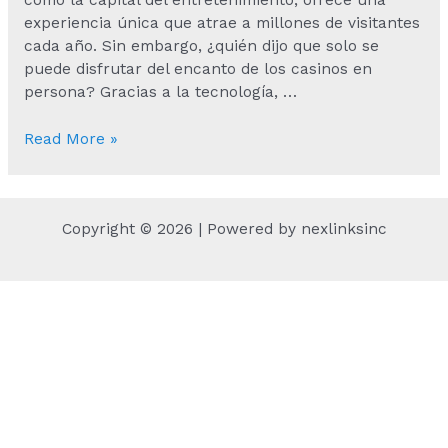
experiencia única que atrae a millones de visitantes
cada año. Sin embargo, ¿quién dijo que solo se
puede disfrutar del encanto de los casinos en
persona? Gracias a la tecnología, …
La
Read More »
emoción
de
Las
Copyright © 2026 | Powered by nexlinksinc
Vegas
en
tu
pantalla
con
juegos
de
casino
gratis