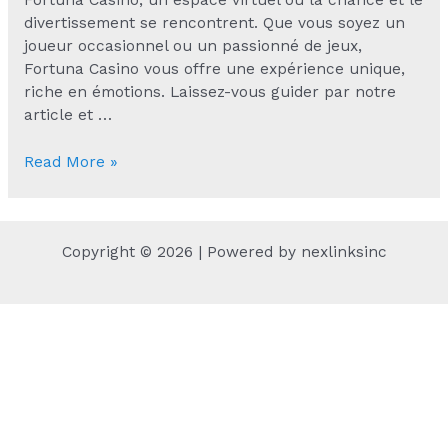
divertissement se rencontrent. Que vous soyez un
joueur occasionnel ou un passionné de jeux,
Fortuna Casino vous offre une expérience unique,
riche en émotions. Laissez-vous guider par notre
article et …
Fortuna
Read More »
Casino
La
Chance
Copyright © 2026 | Powered by nexlinksinc
à
Portée
de
Main