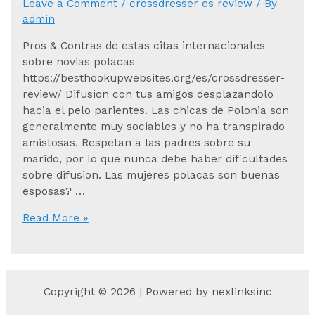
Leave a Comment
/
crossdresser es review
/ By
admin
Pros & Contras de estas citas internacionales
sobre novias polacas
https://besthookupwebsites.org/es/crossdresser-
review/ Difusion con tus amigos desplazandolo
hacia el pelo parientes. Las chicas de Polonia son
generalmente muy sociables y no ha transpirado
amistosas. Respetan a las padres sobre su
marido, por lo que nunca debe haber dificultades
sobre difusion. Las mujeres polacas son buenas
esposas? …
Pros
Read More »
&
Contras
de
estas
Copyright © 2026 | Powered by nexlinksinc
citas
internacionales