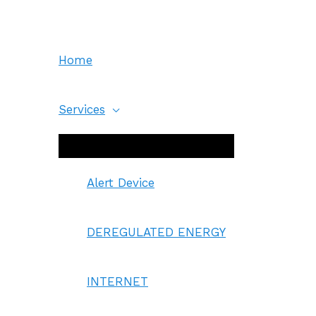
Skip
to
content
Home
Services
Menu
Toggle
Alert Device
DEREGULATED ENERGY
INTERNET