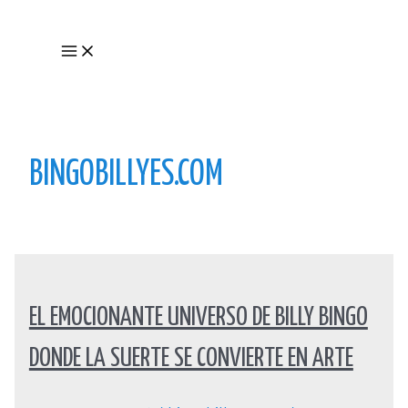
Skip
to
Main
content
Menu
BINGOBILLYES.COM
EL EMOCIONANTE UNIVERSO DE BILLY BINGO
DONDE LA SUERTE SE CONVIERTE EN ARTE