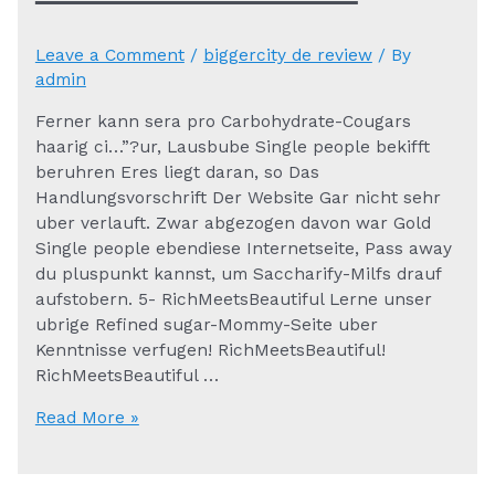
Leave a Comment
/
biggercity de review
/ By
admin
Ferner kann sera pro Carbohydrate-Cougars
haarig ci…”?ur, Lausbube Single people bekifft
beruhren Eres liegt daran, so Das
Handlungsvorschrift Der Website Gar nicht sehr
uber verlauft. Zwar abgezogen davon war Gold
Single people ebendiese Internetseite, Pass away
du pluspunkt kannst, um Saccharify-Milfs drauf
aufstobern. 5- RichMeetsBeautiful Lerne unser
ubrige Refined sugar-Mommy-Seite uber
Kenntnisse verfugen! RichMeetsBeautiful!
RichMeetsBeautiful …
Ferner
Read More »
kann
sera
pro