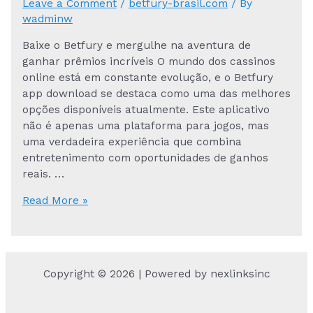
Leave a Comment
/
betfury-brasil.com
/ By
wadminw
Baixe o Betfury e mergulhe na aventura de
ganhar prêmios incríveis O mundo dos cassinos
online está em constante evolução, e o Betfury
app download se destaca como uma das melhores
opções disponíveis atualmente. Este aplicativo
não é apenas uma plataforma para jogos, mas
uma verdadeira experiência que combina
entretenimento com oportunidades de ganhos
reais. …
Baixe
Read More »
o
Betfury
e
mergulhe
Copyright © 2026 | Powered by nexlinksinc
na
aventura
de