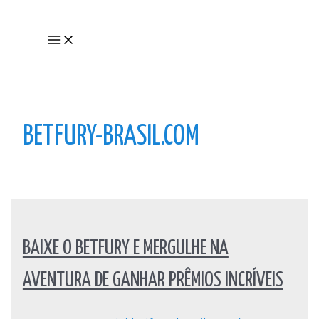
Skip
to
Main
content
Menu
BETFURY-BRASIL.COM
BAIXE O BETFURY E MERGULHE NA
AVENTURA DE GANHAR PRÊMIOS INCRÍVEIS