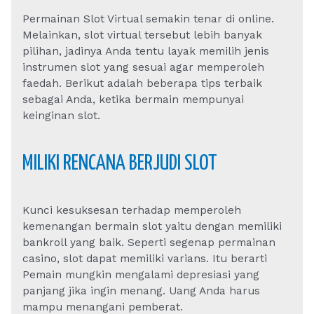
Permainan Slot Virtual semakin tenar di online.
Melainkan, slot virtual tersebut lebih banyak
pilihan, jadinya Anda tentu layak memilih jenis
instrumen slot yang sesuai agar memperoleh
faedah. Berikut adalah beberapa tips terbaik
sebagai Anda, ketika bermain mempunyai
keinginan slot.
MILIKI RENCANA BERJUDI SLOT
Kunci kesuksesan terhadap memperoleh
kemenangan bermain slot yaitu dengan memiliki
bankroll yang baik. Seperti segenap permainan
casino, slot dapat memiliki varians. Itu berarti
Pemain mungkin mengalami depresiasi yang
panjang jika ingin menang. Uang Anda harus
mampu menangani pemberat.