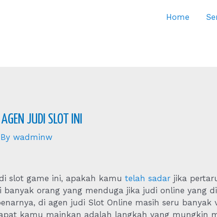
Home
Se
AGEN JUDI SLOT INI
 By
wadminw
di slot game ini, apakah kamu
telah sadar
jika pertar
i banyak orang yang menduga jika judi online yang d
narnya, di agen judi Slot Online masih seru banyak v
ng dapat kamu mainkan adalah langkah yang mungkin 