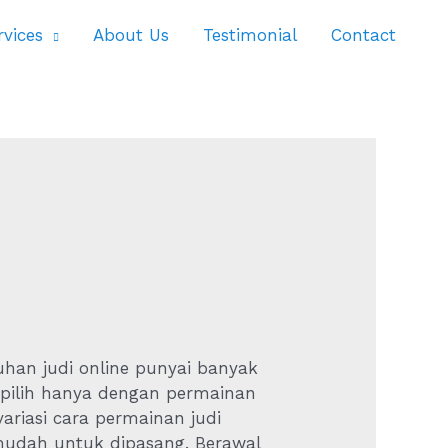
rvices
About Us
Testimonial
Contact
uhan judi online punyai banyak
ipilih hanya dengan permainan
ariasi cara permainan judi
mudah untuk dipasang. Berawal