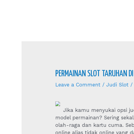
PERMAINAN SLOT TARUHAN DI 
Leave a Comment
/
Judi Slot
/
Jika kamu menyukai opsi ju
model permainan? Sering sekal
olah-raga dan kartu cuma. Sebe
online alias tidak online ya