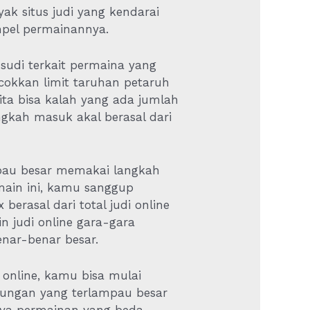
ak situs judi yang kendarai
mpel permainannya.
 sudi terkait permaina yang
ocokkan limit taruhan petaruh
kita bisa kalah yang ada jumlah
gkah masuk akal berasal dari
mpau besar memakai langkah
ain ini, kamu sanggup
rasal dari total judi online
n judi online gara-gara
ar-benar besar.
 online, kamu bisa mulai
tungan yang terlampau besar