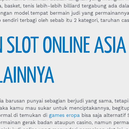
, basket, tenis lebih-lebih billiard tergabung ada dal
engan model tempat bermain judi yang permainannya
sendiri terbagi oleh sebab itu 2 kategori, taruhan ca
 SLOT ONLINE ASIA
LAINNYA
a barusan punyai sebagian berjudi yang sama, tetapi
maka kamu mau sukar untuk menciptakannya, begitup
ormal di temukan di
games eropa
bisa saja alternatif
ermainan gerak badan ataupun casino, namun perma