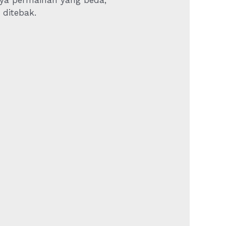
ya permainan yang beda,
 ditebak.