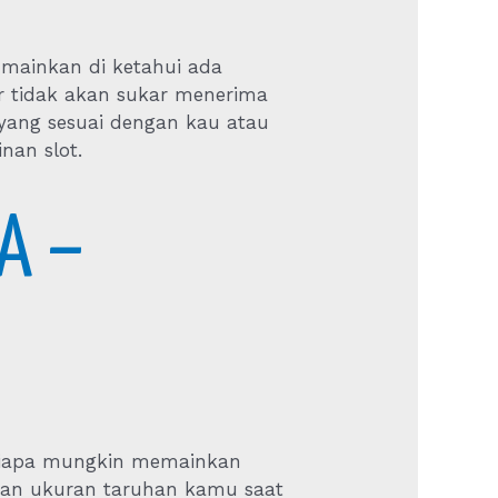
 mainkan di ketahui ada
er tidak akan sukar menerima
 yang sesuai dengan kau atau
nan slot.
A –
 siapa mungkin memainkan
an ukuran taruhan kamu saat