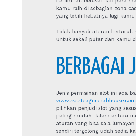
berlimpah berasal dari para ma
kamu raih di sebagian zona cas
yang lebih hebatnya lagi kamu
Tidak banyak aturan bertaruh 
untuk sekali putar dan kamu d
BERBAGAI J
Jenis permainan slot ini ada 
www.assateaguecrabhouse.co
pilihkan penjudi slot yang ses
paling mudah dalam antara mod
aturan yang bisa saja lumayan
sendiri tergolong udah sedia k