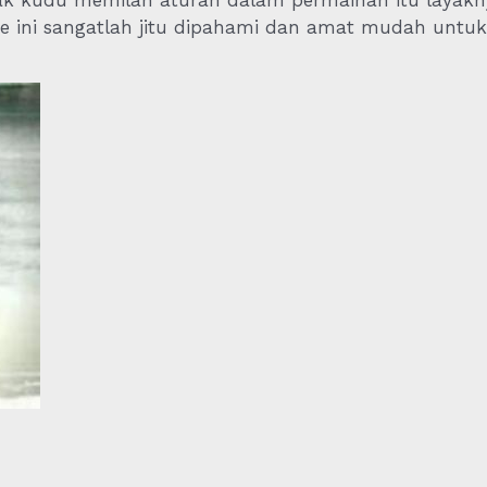
k kudu memilah aturan dalam permainan itu layakn
ne ini sangatlah jitu dipahami dan amat mudah untuk