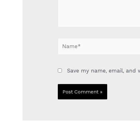
Name*
Save my name, email, and w