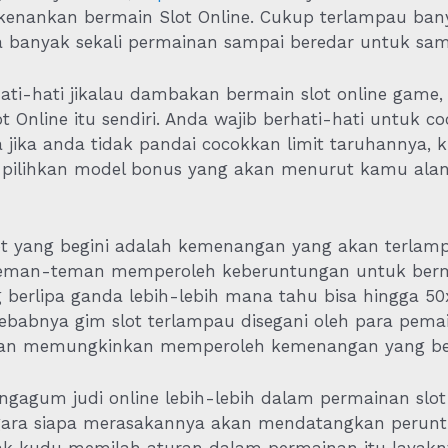
rkenankan bermain Slot Online. Cukup terlampau bany
a banyak sekali permainan sampai beredar untuk sa
ati-hati jikalau dambakan bermain slot online game,
Online itu sendiri. Anda wajib berhati-hati untuk c
a jika anda tidak pandai cocokkan limit taruhannya, 
 pilihkan model bonus yang akan menurut kamu alan
ot yang begini adalah kemenangan yang akan terla
teman-teman memperoleh keberuntungan untuk berm
rlipa ganda lebih-lebih mana tahu bisa hingga 50x be
ebabnya gim slot terlampau disegani oleh para pemai
an memungkinkan memperoleh kemenangan yang ben
ngagum judi online lebih-lebih dalam permainan slot
-gara siapa merasakannya akan mendatangkan perun