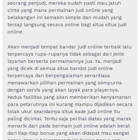
seorang penjudi, mereka sudah pasti mau jatuh
cinta yang mana permainan judi online yang
belakangan ini semakin simple dan mudah yang
tersaji langsung secara online bagi situs situs judi
online.
Akan menjadi tempat bandar judi online terbaik lalu
terpercaya rupa-rupanya tidak sebagai dari jenis
layanan berserta permainannya jua. Ya, menjadi
yang dicek di semua situs bandot judi online
terpercaya dan berpengalaman senantiasa
menawarkan pilihan permainan yang sempurna
dengan servis yang akan layak para playernya.
Kedua fasilitas yang akan memberikan kenyamanan
para petaruhnya ini kurang mampu dijadikan secara
tolak ukur seandainya situs kade judi online itu
paling dicintai. Tentu saja perihal diatas yang marak
menarik dari pada bermain judi online adalah berat
dari tiap-tiap bonus yang akan didapat mau sangat