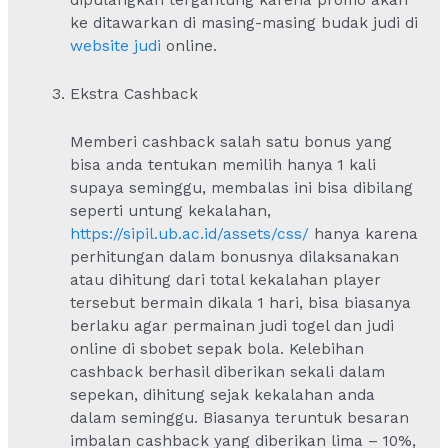
dipulangkan tergantung karena promo akan
ke ditawarkan di masing-masing budak judi di
website judi
online.
Ekstra Cashback
Memberi cashback salah satu bonus yang
bisa anda tentukan memilih hanya 1 kali
supaya seminggu, membalas ini bisa dibilang
seperti untung kekalahan,
https://sipil.ub.ac.id/assets/css/
hanya karena
perhitungan dalam bonusnya dilaksanakan
atau dihitung dari total kekalahan player
tersebut bermain dikala 1 hari, bisa biasanya
berlaku agar permainan judi togel dan judi
online di sbobet sepak bola. Kelebihan
cashback berhasil diberikan sekali dalam
sepekan, dihitung sejak kekalahan anda
dalam seminggu. Biasanya teruntuk besaran
imbalan cashback yang diberikan lima – 10%,