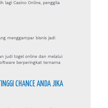
h lagi Casino Online, penggila
ang menggampar bisnis jadi
an judi togel online dan melalui
software berperingkat ternama
INGGI CHANCE ANDA JIKA