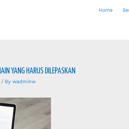
Home
Se
MAIN YANG HARUS DILEPASKAN
/ By
wadminw