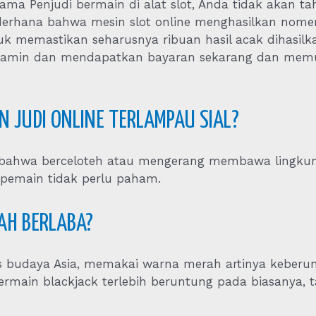
ama Penjudi bermain di alat slot, Anda tidak akan t
erhana bahwa mesin slot online menghasilkan nomer 
k memastikan seharusnya ribuan hasil acak dihasilk
erjamin dan mendapatkan bayaran sekarang dan mem
N JUDI ONLINE TERLAMPAU SIAL?
i bahwa berceloteh atau mengerang membawa lingku
 pemain tidak perlu paham.
AH BERLABA?
as budaya Asia, memakai warna merah artinya keberun
ermain blackjack terlebih beruntung pada biasanya, 