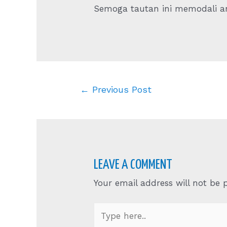
Semoga tautan ini memodali a
Post
←
Previous Post
navigation
LEAVE A COMMENT
Your email address will not be 
Type
here..