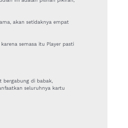
lama, akan setidaknya empat
karena semasa itu Player pasti
at bergabung di babak,
nfaatkan seluruhnya kartu