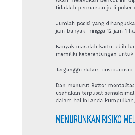
tidaklah permainan judi poker
Jumlah posisi yang dihangusk
jam banyak, hingga 12 jam 1 har
Banyak masalah kartu lebih bai
memiliki keberentungan untuk 
Terganggu dalam unsur-unsur 
Dan menurut Bettor mentalitas
usahakan terpusat semaksima
dalam hal ini Anda kumpulkan
MENURUNKAN RISIKO ME