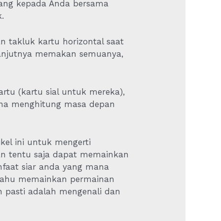
tang kepada Anda bersama
.
 takluk kartu horizontal saat
elanjutnya memakan semuanya,
rtu (kartu sial untuk mereka),
mana menghitung masa depan
kel ini untuk mengerti
kan tentu saja dapat memainkan
nfaat siar anda yang mana
g tahu memainkan permainan
h pasti adalah mengenali dan