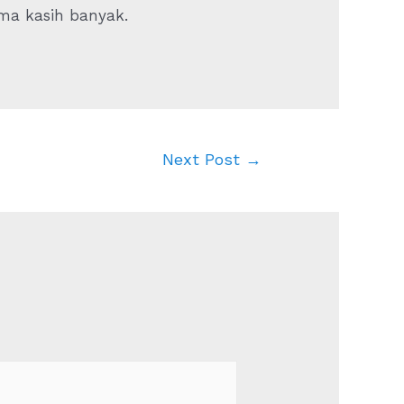
ma kasih banyak.
Next Post
→